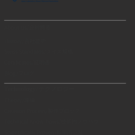
About Us/会社概要
History/会社歴史
Swiss Standards/スイス規格
Certificates/証明書
Blog/ブログ
Technology/テクノロジー
Theory/理論
Creation Process/製作プロセス
Technical Know-hows/技術的ノウハウ
Scientifically Proven/科学的立証