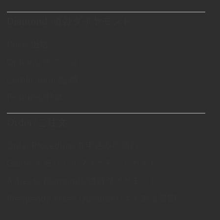
Diamond/遺骨ダイヤモンド
Price/価格
Options/オプション
Certification/証明
Features/特徴
Order/ご注文
Order Procedure/お申込みの流れ
Guide/メモリアルダイヤモンドガイド
Ashes to Diamonds/遺骨ダイヤモンド
Frequently Asked Questions/よくある質問