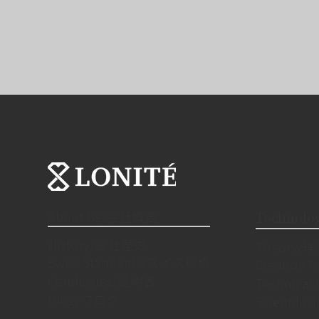
About Us/会社概要
Techno
History/会社歴史
Theory/
Swiss Standards/スイス規格
Creation
Certificates/証明書
Technic
Blog/ブログ
Scientifi