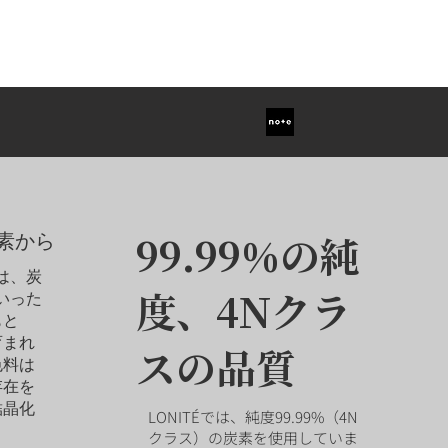
99.99%の純
素から
ドは、炭
度、4Nクラ
いった
もと
育まれ
スの品質
色料は
存在を
結晶化
LONITÉでは、純度99.99%（4N
クラス）の炭素を使用していま