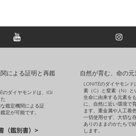
機関による証明と再鑑
自然が育む、命の元
LONITÉのダイヤモン
素（C）と窒素（N）と
ITÉのダイヤモンドは、IGI
生命に由来する元素を
った
に、自然に近い環境で
的な鑑定機関による証
ます。重金属や人工着
再鑑定が可能です。
一切使用せず、大切な
ありのままのかたちで
書（鑑別書）>
します。