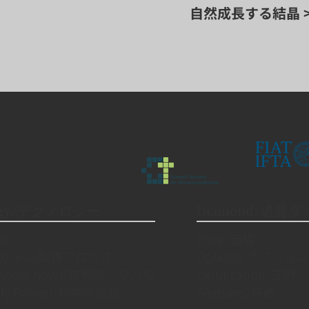
自然成長する結晶 
logy/テクノロジー
Diamond/遺骨
理論
Price/価格
 Process/製作プロセス
Options/オプション
al Know-hows/技術的ノウハウ
Certification/証明
cally Proven/科学的立証
Features/特徴