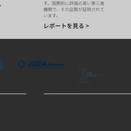
す。国際的に評価の高い第三者
>
機関で、その品質が証明されて
います。
レポートを見る >
ダイヤモンド
Order/ご注文
Order Procedure/お申込みの流れ
Guide/メモリアルダイヤモンドガイ
Ashes to Diamonds/遺骨ダイヤモン
Frequently Asked Questions/よ