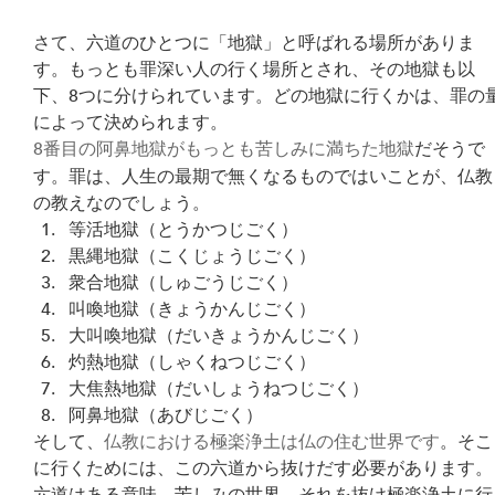
さて、六道のひとつに「地獄」と呼ばれる場所がありま
す。もっとも罪深い人の行く場所とされ、その地獄も以
下、8つに分けられています。どの地獄に行くかは、罪の
によって決められます。
8番目の阿鼻地獄がもっとも苦しみに満ちた地獄
だそうで
す。罪は、人生の最期で無くなるものではいことが、仏教
の教えなのでしょう。
等活地獄（とうかつじごく）
黒縄地獄（こくじょうじごく）
衆合地獄（しゅごうじごく）
叫喚地獄（きょうかんじごく）
大叫喚地獄（だいきょうかんじごく）
灼熱地獄（しゃくねつじごく）
大焦熱地獄（だいしょうねつじごく）
阿鼻地獄（あびじごく）
そして、
仏教における極楽浄土は仏の住む世界です
。そこ
に行くためには、この六道から抜けだす必要があります。