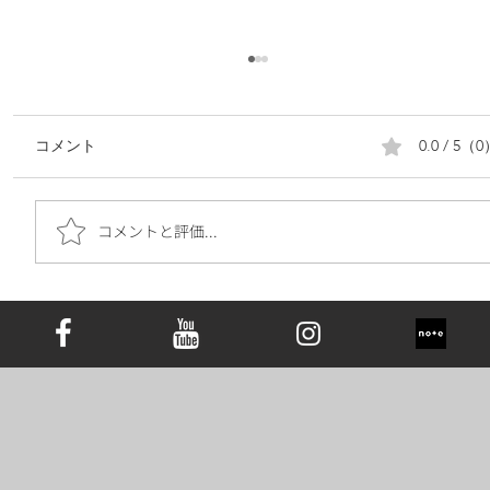
0.0 / 5（
コメント
コメントと評価...
遺骨ダイヤモンドは究極の手元供養｜お
墓の代わりとしての新しい選択肢と心の
価値