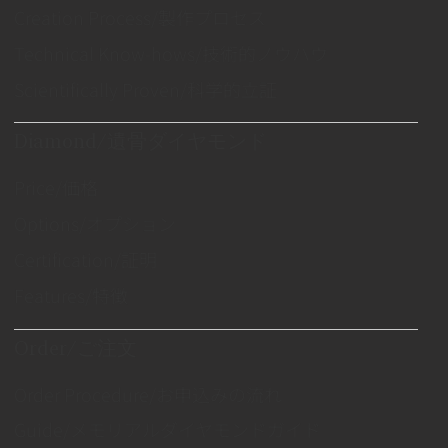
Creation Process/製作プロセス
Technical Know-hows/技術的ノウハウ
Scientifically Proven/科学的立証
Diamond/遺骨ダイヤモンド
Price/価格
Options/オプション
Certification/証明
Features/特徴
Order/ご注文
Order Procedure/お申込みの流れ
Guide/メモリアルダイヤモンドガイド