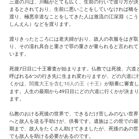
三途の川は、川幅がとても広く、生前の行いで渡り方が決
まるとされており、生前に悪いことをしていなければ橋を
渡り、極悪非道なことをしてきた人は激流の江深淵（こう
しんえん）などを渡ります。
渡りきったところには老夫婦がおり、故人の衣服をはぎ取
り、その濡れ具合と重さで罪の重さが量られると言われて
います。
死後7日目に十王審査が始まります。仏教では死後、六道
呼ばれる6つの行き先に生まれ変わりますが、どの六道に
くかは、
閻魔大王を含む10人の王（十王）
が順番に審査
ます。人生の最期から49日目にどの六道に行くかが決ま
ます。
仏教のおける死後の世界で、できるだけ苦しみのない世界
へと故人を送る手助けが、供養です。遺族はこの世での最
期まで、故人をたくさん助けてきましたが、死後のあの世
でも故人を助ける必要があるのです。