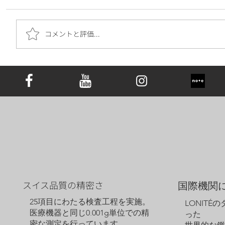
コメントと評価...
遺骨ダイヤモンドは究極の手元供養｜お
墓の代わりとしての新しい選択肢と心の
価値
スイス品質の精密さ
国際機関
25項目にわたる検査工程を実施。
LONITÉ
医療機器と同じ0.001g単位での精
った
密な測定を行っています。