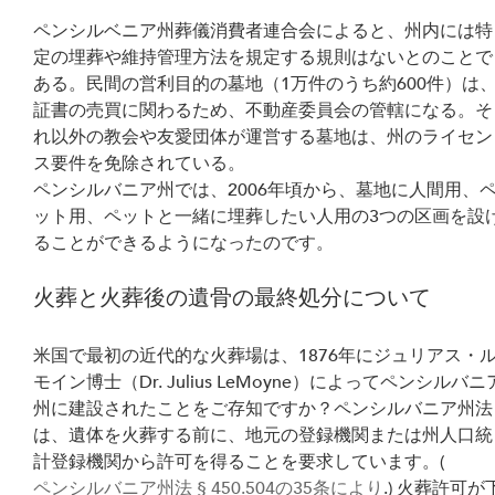
ペンシルベニア州葬儀消費者連合会によると、州内には特
定の埋葬や維持管理方法を規定する規則はないとのことで
ある。民間の営利目的の墓地（1万件のうち約600件）は
証書の売買に関わるため、不動産委員会の管轄になる。そ
れ以外の教会や友愛団体が運営する墓地は、州のライセン
ス要件を免除されている。
ペンシルバニア州では、2006年頃から、墓地に人間用、
ット用、ペットと一緒に埋葬したい人用の3つの区画を設
ることができるようになったのです。
火葬と火葬後の遺骨の最終処分について
米国で最初の近代的な火葬場は、1876年にジュリアス・
モイン博士（Dr. Julius LeMoyne）によってペンシルバニ
州に建設されたことをご存知ですか？ペンシルバニア州法
は、遺体を火葬する前に、地元の登録機関または州人口統
計登録機関から許可を得ることを要求しています。(
ペンシルバニア州法 § 450.504の35条により
.) 火葬許可が