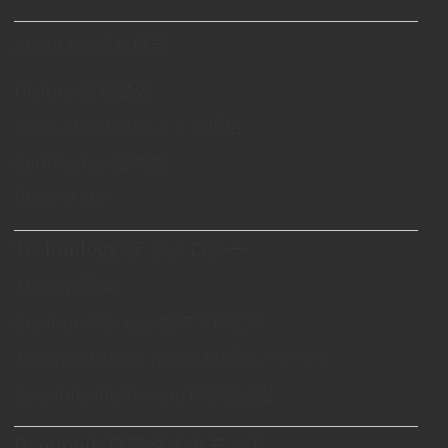
About Us/会社概要
History/会社歴史
Swiss Standards/スイス規格
Certificates/証明書
Blog/ブログ
Technology/テクノロジー
Theory/理論
Creation Process/製作プロセス
Technical Know-hows/技術的ノウハウ
Scientifically Proven/科学的立証
Diamond/遺骨ダイヤモンド