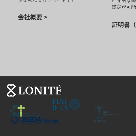
世界的な
鑑定が可
会社概要 >
証明書（