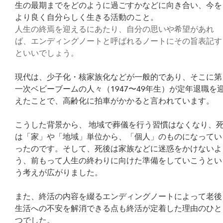
生の最期までをどのように過ごすかなどに向き合い、今を
より良く自分らしく生きる活動のこと。
人生の終焉を迎えるにあたり、自分の思いや希望があれ
ば、エンディングノートと呼ばれるノートにその旨表記す
といいでしょう。
現代は、少子化・核家族化などが一般的であり、そこに第
一次ベビーブームの人々（1947〜49年生）が定年退職を
えたことで、高齢化に拍車がかかると言われています。
こうした背景から、 地域で葬儀を行う習慣はなくなり、
は「家」や「地域」単位から、「個人」のものになってい
ったのです。そして、死後は家族などに迷惑をかけないよ
う、前もって人生の終わりに向けた準備をしていこうとい
う考えが広がりました。
また、終活の内容を綴るエンディングノートによって老後
生活への不安を解消できる点も終活が定着した理由のひと
つでした。