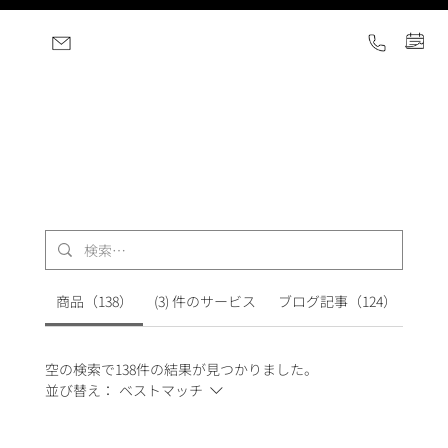
商品（138）
(3) 件のサービス
ブログ記事（124）
その
空の検索で138件の結果が見つかりました。
並び替え：
ベストマッチ