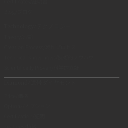
Certificates/証明書
Blog/ブログ
Technology/テクノロジー
Theory/理論
Creation Process/製作プロセス
Technical Know-hows/技術的ノウハウ
Scientifically Proven/科学的立証
Diamond/遺骨ダイヤモンド
Price/価格
Options/オプション
Certification/証明
Features/特徴