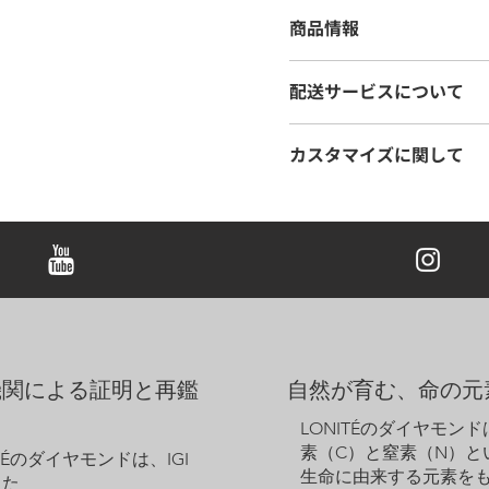
商品情報
カットオプション：
​ブリリ
配送サービスについて
ル、 ペアー、 クッション
カラットオプション：
0.25ct 
LONITÉは、お客様の商
金属オプション：
18K ホ
カスタマイズに関して
しています。長年の経験に裏
ュール配送を実施しています
注意事項：
ご希望に応じて、デザインの
し、メモリアルダイヤモンド
表示価格にはセンター・
きましては、デザイン料とし
ご注文商品の追跡も、当社の
りです。
ズにも対応しておりますので
表示価格は、18Kホワイ
ダントは、ダイヤモンドをし
らEU61までのリングサ
ます。存在感のある美しいダ
の選択、またはリングの
くれる特別なアイテムです。
サンプル画像は参考用で
しく彩ります。
ムピースの外観が若干異
ウェブサイトに掲載され
機関による証明と再鑑
自然が育む、命の元
ください。
LONITÉのダイヤモン
素（C）と窒素（N）と
ITÉのダイヤモンドは、IGI
生命に由来する元素を
った