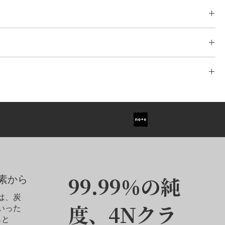
アント、 レディアント、 アッシャー、 プリンセス、 ハート、 オーバ
- 3.00ct
品を安全かつ確実にお届けするために、信頼性の高い物流システムを構築
ワイトゴールド/イエローゴールド/ローズゴールド、プラチナ、
打ちされた配送ネットワークを活用し、分割配送や国際間のスケジ
。安心してご利用いただけるよう、信頼性の高い配送業者と提携
ご変更は最大3回まで無料で承っております。4回目以降の変更につ
ジュエリーをスピーディかつ安全にお手元にお届けします。また、
ダイヤモンドは含まれておりません。センター・ダイヤモンドは別売
て商品価格の5％を頂戴いたします。細部までこだわったカスタマイ
システムを通じて行えます。
、どうぞお気軽にご相談ください。 本メモリアルダイヤモンドペン
トゴールド、イエローゴールド、ローズゴールド、プラチナのEU44か
っかりと固定し、その輝きを最大限に引き立てるよう設計されてい
イズに適用されます。価格は、センター・ダイヤモンドのサイズ、金属
イヤモンドが、いつでもどこでも大切な方のぬくもりを感じさせて
サイズによって異なる場合があります。
エレガントで洗練されたフォルムが、思い出をより深く、そして美
す。ダイヤモンドとジュエリーの寸法の違いにより、完成したカスタ
なる場合があります。
ていないオプションについては、カスタマーサービスにお問い合わせ
99.99%の純
素から
ドは、炭
度、4Nクラ
いった
もと