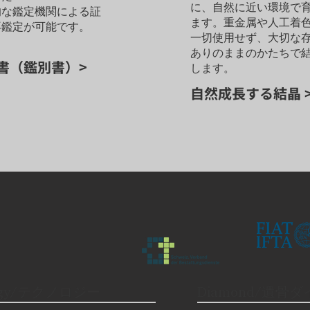
に、自然に近い環境で
的な鑑定機関による証
ます。重金属や人工着
再鑑定が可能です。
一切使用せず、大切な
ありのままのかたちで
書（鑑別書）>
します。
自然成長する結晶 
logy/テクノロジー
Diamond/遺骨