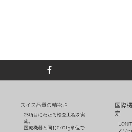
スイス品質の精密さ
国際
定
25項目にわたる検査工程を実
施。
LON
医療機器と同じ0.001g単位で
とい