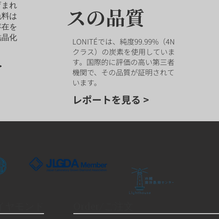
育まれ
スの品質
色料は
存在を
結晶化
LONITÉでは、純度99.99%（4N
クラス）の炭素を使用していま
す。国際的に評価の高い第三者
>
機関で、その品質が証明されて
います。
レポートを見る >
ダイヤモンド
Order/ご注文