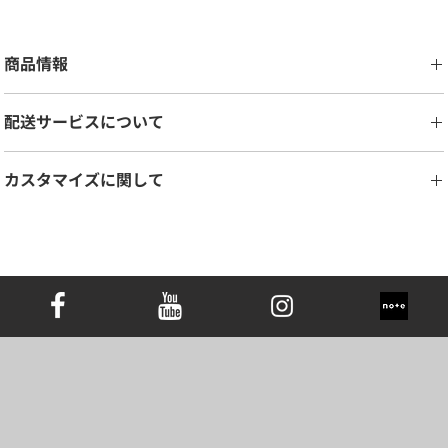
商品情報
カットオプション：
​ブリリアント
配送サービスについて
カラットオプション：
0.25ct - 3.00ct
金属オプション：
18K ホワイトゴールド/イエローゴールド/ローズゴ
LONITÉは、お客様の商品を安全かつ確実にお届けするために、信頼性
ールド、プラチナ
カスタマイズに関して
の高い物流システムを構築しています。長年の経験に裏打ちされた配
チェーンの長さ
14、16、18、20、24 インチ
送ネットワークを活用し、分割配送や国際間のスケジュール配送を実
チェーンスタイル
カスタマイズ可能
ご希望に応じて、デザインのご変更は最大3回まで無料で承っておりま
施しています。安心してご利用いただけるよう、信頼性の高い配送業
す。4回目以降の変更につきましては、デザイン料として商品価格の
者と提携し、メモリアルダイヤモンドジュエリーをスピーディかつ安
注意事項：
5％を頂戴いたします。細部までこだわったカスタマイズにも対応し
全にお手元にお届けします。また、ご注文商品の追跡も、当社のシス
すべてのLONITÉ™ペンダントには、同じ金属素材のチェーン（無
ておりますので、どうぞお気軽にご相談ください。 本メモリアルダイ
テムを通じて行えます。
料）が付属しています。
ヤモンドペンダントは、ダイヤモンドをしっかりと固定し、その輝き
このページに表示されている価格は、18Kホワイトゴールド、イエ
を最大限に引き立てるよう設計されています。存在感のある美しいダ
ローゴールド、ローズゴールド、またはプラチナ製のチェーン（14
イヤモンドが、いつでもどこでも大切な方のぬくもりを感じさせてく
インチ、16インチ、18インチ）とペンダントの組み合わせに適用さ
れる特別なアイテムです。エレガントで洗練されたフォルムが、思い
れます。
出をより深く、そして美しく彩ります。
サンプル画像は参考用です。ダイヤモンドとジュエリーの寸法の違
いにより、完成したカスタムピースの外観が若干異なる場合があり
ます。