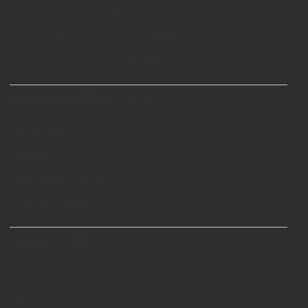
Creation Process/製作プロセス
Technical Know-hows/技術的ノウハウ
Scientifically Proven/科学的立証
Diamond/遺骨ダイヤモンド
Price/価格
Options/オプション
Certification/証明
Features/特徴
Order/ご注文
Order Procedure/お申込みの流れ
Guide/メモリアルダイヤモンドガイド