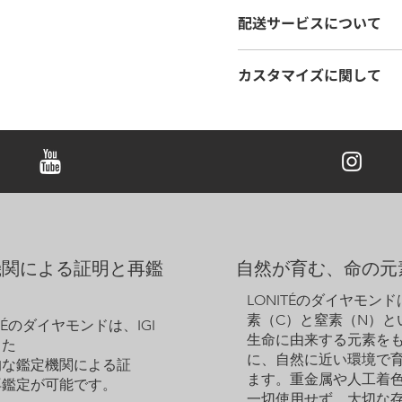
カットオプション：
​ブリリ
配送サービスについて
カラットオプション：
0.25ct 
金属オプション：
18K ホ
LONITÉは、お客様の商
カスタマイズに関して
しています。長年の経験に裏
注意事項：
ュール配送を実施しています
表示価格はペア（両耳用
ご希望に応じて、デザインの
し、メモリアルダイヤモンド
ービスよりお見積もりいた
きましては、デザイン料とし
ご注文商品の追跡も、当社の
表示価格にはセンター・
ズにも対応しておりますので
りです。
ダントは、ダイヤモンドをし
サンプル画像は参考用で
ます。存在感のある美しいダ
ムピースの外観が若干異
くれる特別なアイテムです。
ウェブサイトに掲載され
しく彩ります。
ください。
機関による証明と再鑑
自然が育む、命の元
LONITÉのダイヤモン
素（C）と窒素（N）と
ITÉのダイヤモンドは、IGI
生命に由来する元素を
った
に、自然に近い環境で
的な鑑定機関による証
ます。重金属や人工着
再鑑定が可能です。
一切使用せず、大切な