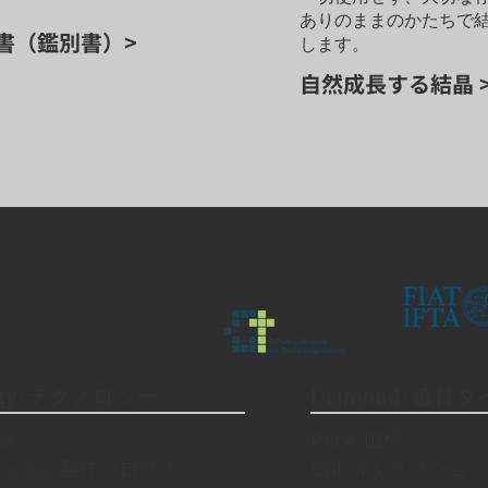
ありのままのかたちで
書（鑑別書）>
します。
自然成長する結晶 
logy/テクノロジー
Diamond/遺骨
理論
Price/価格
 Process/製作プロセス
Options/オプション