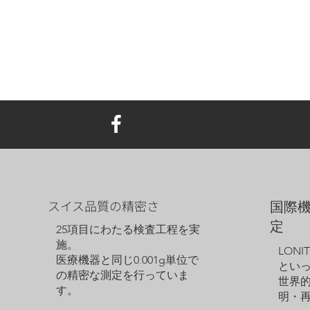
スイス品質の精密さ
国際
定
25項目にわたる検査工程を実
施。
LON
医療機器と同じ0.001g単位で
とい
の精密な測定を行っていま
世界
す。
明・