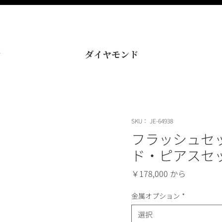
術
ダイヤモンド
SKU： JE-64938
フラッシュセ
ド・ピアスセ
価
￥178,000
格
金属オプション
*
選択