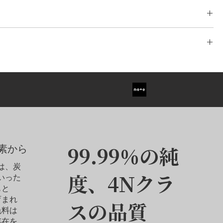
アント
- 1.00ct
ワイトゴールド/イエローゴールド/ローズゴールド、プラチナ、
品を安全かつ確実にお届けするために、信頼性の高い物流システムを構築
打ちされた配送ネットワークを活用し、分割配送や国際間のスケジ
。安心してご利用いただけるよう、信頼性の高い配送業者と提携
）イヤリングの価格です。片耳のみをご希望の場合は、カスタマーサ
ご変更は最大3回まで無料で承っております。4回目以降の変更につ
ジュエリーをスピーディかつ安全にお手元にお届けします。また、
します。価格の目安はペア価格の70％となります。
て商品価格の5％を頂戴いたします。細部までこだわったカスタマイ
システムを通じて行えます。
ダイヤモンドは含まれておりません。センター・ダイヤモンドは別売
、どうぞお気軽にご相談ください。 本メモリアルダイヤモンドペン
っかりと固定し、その輝きを最大限に引き立てるよう設計されてい
す。ダイヤモンドとジュエリーの寸法の違いにより、完成したカスタ
イヤモンドが、いつでもどこでも大切な方のぬくもりを感じさせて
なる場合があります。
エレガントで洗練されたフォルムが、思い出をより深く、そして美
ていないオプションについては、カスタマーサービスにお問い合わせ
99.99%の純
素から
ドは、炭
度、4Nクラ
いった
もと
育まれ
スの品質
色料は
存在を