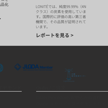
結晶化
LONITÉでは、純度99.99%（4N
クラス）の炭素を使用していま
す。国際的に評価の高い第三者
>
機関で、その品質が証明されて
います。
レポートを見る >
ダイヤモンド
Order/ご注文
Order Procedure/お申込みの流れ
Guide/メモリアルダイヤモンドガイ