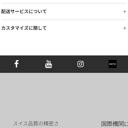
カットオプション：
​ブリリアント
配送サービスについて
カラットオプション：
0.25ct - 0.5ct
金属オプション：
18K ホワイトゴールド/イエローゴールド/ローズゴ
LONITÉは、お客様の商品を安全かつ確実にお届けするために、信頼性
ールド、プラチナ、
カスタマイズに関して
の高い物流システムを構築しています。長年の経験に裏打ちされた配
送ネットワークを活用し、分割配送や国際間のスケジュール配送を実
注意事項：
ご希望に応じて、デザインのご変更は最大3回まで無料で承っておりま
施しています。安心してご利用いただけるよう、信頼性の高い配送業
表示価格はペア（両耳用）イヤリングの価格です。片耳のみをご希
す。4回目以降の変更につきましては、デザイン料として商品価格の
者と提携し、メモリアルダイヤモンドジュエリーをスピーディかつ安
望の場合は、カスタマーサービスよりお見積もりいたします。価格
5％を頂戴いたします。細部までこだわったカスタマイズにも対応し
全にお手元にお届けします。また、ご注文商品の追跡も、当社のシス
の目安はペア価格の70％となります。
ておりますので、どうぞお気軽にご相談ください。 本メモリアルダイ
テムを通じて行えます。
表示価格にはセンター・ダイヤモンドは含まれておりません。セ
ヤモンドペンダントは、ダイヤモンドをしっかりと固定し、その輝き
ンター・ダイヤモンドは別売りです。
を最大限に引き立てるよう設計されています。存在感のある美しいダ
サンプル画像は参考用です。ダイヤモンドとジュエリーの寸法の違
イヤモンドが、いつでもどこでも大切な方のぬくもりを感じさせてく
いにより、完成したカスタムピースの外観が若干異なる場合があり
れる特別なアイテムです。エレガントで洗練されたフォルムが、思い
ます。
出をより深く、そして美しく彩ります。
ウェブサイトに掲載されていないオプションについては、カスタ
マーサービスにお問い合わせください。
スイス品質の精密さ
国際機関