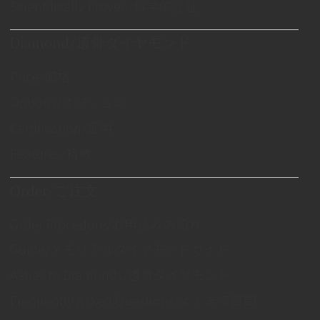
Scientifically Proven/科学的立証
Diamond/遺骨ダイヤモンド
Price/価格
Options/オプション
Certification/証明
Features/特徴
Order/ご注文
Order Procedure/お申込みの流れ
Guide/メモリアルダイヤモンドガイド
Ashes to Diamonds/遺骨ダイヤモンド
Frequently Asked Questions/よくある質問