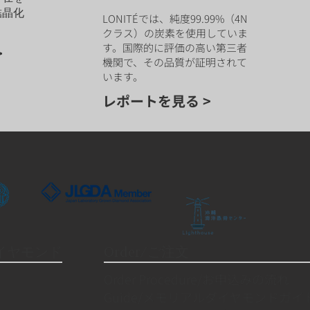
結晶化
LONITÉでは、純度99.99%（4N
クラス）の炭素を使用していま
す。国際的に評価の高い第三者
>
機関で、その品質が証明されて
います。
レポートを見る >
ダイヤモンド
Order/ご注文
Order Procedure/お申込みの流れ
Guide/メモリアルダイヤモンドガイ