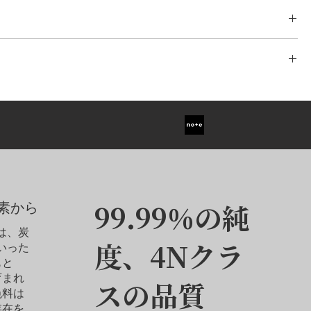
アント、 エメラルド、 レディアント、 アッシャー、 プリンセス、 ハ
 クッション
- 3.00ct
品を安全かつ確実にお届けするために、信頼性の高い物流システムを構築
ワイトゴールド/イエローゴールド/ローズゴールド、プラチナ、
打ちされた配送ネットワークを活用し、分割配送や国際間のスケジ
。安心してご利用いただけるよう、信頼性の高い配送業者と提携
ご変更は最大3回まで無料で承っております。4回目以降の変更につ
ジュエリーをスピーディかつ安全にお手元にお届けします。また、
）イヤリングの価格です。片耳のみをご希望の場合は、カスタマーサ
て商品価格の5％を頂戴いたします。細部までこだわったカスタマイ
システムを通じて行えます。
します。価格の目安はペア価格の70％となります。
、どうぞお気軽にご相談ください。 本メモリアルダイヤモンドペン
ダイヤモンドは含まれておりません。センター・ダイヤモンドは別売
っかりと固定し、その輝きを最大限に引き立てるよう設計されてい
イヤモンドが、いつでもどこでも大切な方のぬくもりを感じさせて
す。ダイヤモンドとジュエリーの寸法の違いにより、完成したカスタ
エレガントで洗練されたフォルムが、思い出をより深く、そして美
なる場合があります。
ていないオプションについては、カスタマーサービスにお問い合わせ
99.99%の純
素から
ドは、炭
度、4Nクラ
いった
もと
育まれ
スの品質
色料は
存在を