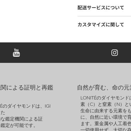
カットオプション：
​ブリリ
配送サービスについて
ート、 オーバル、 ペアー、
カラットオプション：
0.25ct 
LONITÉは、お客様の商
金属オプション：
18K ホ
カスタマイズに関して
しています。長年の経験に裏
ュール配送を実施しています
注意事項：
ご希望に応じて、デザインの
し、メモリアルダイヤモンド
表示価格はペア（両耳用
きましては、デザイン料とし
ご注文商品の追跡も、当社の
ービスよりお見積もりいた
ズにも対応しておりますので
表示価格にはセンター・
ダントは、ダイヤモンドをし
りです。
ます。存在感のある美しいダ
サンプル画像は参考用で
くれる特別なアイテムです。
ムピースの外観が若干異
しく彩ります。
ウェブサイトに掲載され
ください。
機関による証明と再鑑
自然が育む、命の元
LONITÉのダイヤモン
素（C）と窒素（N）と
ITÉのダイヤモンドは、IGI
生命に由来する元素を
った
に、自然に近い環境で
的な鑑定機関による証
ます。重金属や人工着
再鑑定が可能です。
一切使用せず、大切な