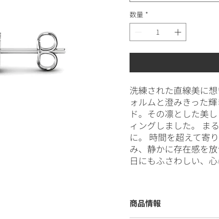
数量
*
洗練された直線美に想
ォルムと澄みきった輝
ド。その凛とした美し
ィングしました。 ま
に。 時間を超えて寄
み、静かに存在感を放
日にもふさわしい、心
商品情報