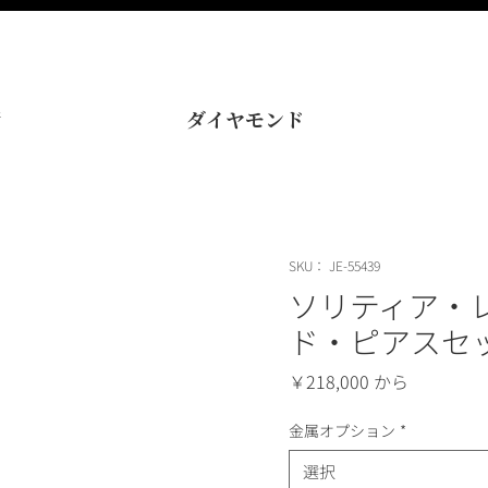
術
ダイヤモンド
SKU： JE-55439
ソリティア・
ド・ピアスセ
価
￥218,000
格
金属オプション
*
選択