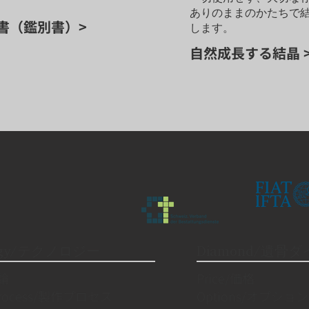
ありのままのかたちで
書（鑑別書）>
します。
自然成長する結晶 
logy/テクノロジー
Diamond/遺骨
理論
Price/価格
 Process/製作プロセス
Options/オプション