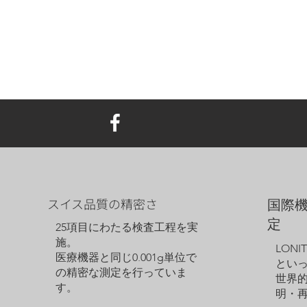
スイス品質の精密さ
国際
定
25項目にわたる検査工程を実
施。
LON
医療機器と同じ0.001g単位で
とい
の精密な測定を行っていま
世界
す。
明・