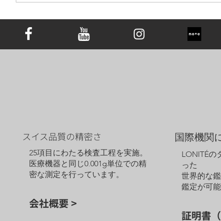
遺骨ダイヤモンドは究極の手元供養｜お
墓の代わりとしての新しい選択肢と心の
価値
スイス品質の精密さ
国際機関
25項目にわたる検査工程を実施。
LONITÉ
医療機器と同じ0.001g単位での精
った
密な測定を行っています。
世界的な
鑑定が可
会社概要 >
証明書（