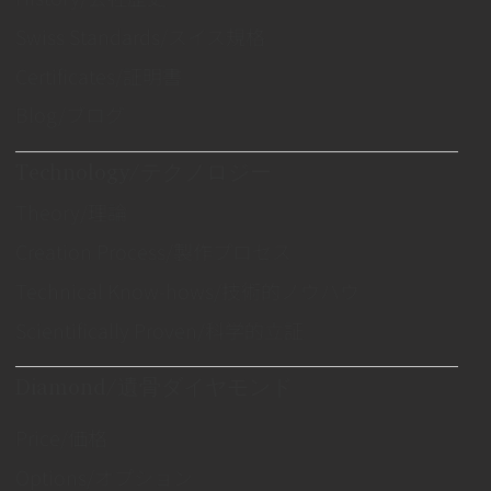
Swiss Standards/スイス規格
Certificates/証明書
Blog/ブログ
Technology/テクノロジー
Theory/理論
Creation Process/製作プロセス
Technical Know-hows/技術的ノウハウ
Scientifically Proven/科学的立証
Diamond/遺骨ダイヤモンド
Price/価格
Options/オプション