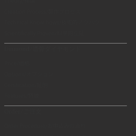
Theory/理論
Creation Process/製作プロセス
Technical Know-hows/技術的ノウハウ
Scientifically Proven/科学的立証
Diamond/遺骨ダイヤモンド
Price/価格
Options/オプション
Certification/証明
Features/特徴
Order/ご注文
Order Procedure/お申込みの流れ