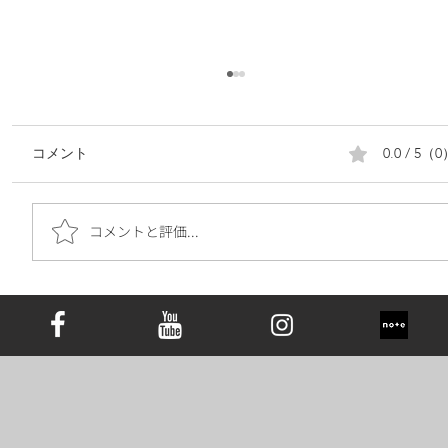
0.0 / 5（
コメント
コメントと評価...
遺骨ダイヤモンドは究極の手元供養｜お
墓の代わりとしての新しい選択肢と心の
価値